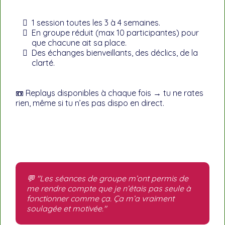
1 session toutes les 3 à 4 semaines.
En groupe réduit (max 10 participantes) pour
que chacune ait sa place.
Des échanges bienveillants, des déclics, de la
clarté.
📼 Replays disponibles à chaque fois → tu ne rates
rien, même si tu n’es pas dispo en direct.
💬 "Les séances de groupe m’ont permis de
me rendre compte que je n’étais pas seule à
fonctionner comme ça. Ça m’a vraiment
soulagée et motivée."