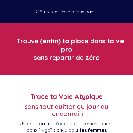
Clôture des inscriptions dans :
💡
Trouve (enfin) ta place dans ta vie
pro
sans repartir de zéro
Trace ta Voie Atypique
sans tout quitter du jour au
lendemain
Un programme d’accompagnement ancré
dans l’Ikigaï, conçu pour
les femmes