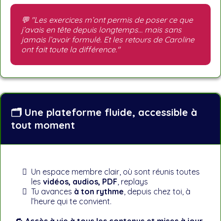
💬 "Les exercices m’ont permis de poser ce que
j’avais en tête depuis longtemps… mais sans
jamais l’avoir formulé. Et les retours de Caroline
ont fait toute la différence."
🗂️ Une plateforme fluide, accessible à
tout moment
Un espace membre clair, où sont réunis toutes
les
vidéos, audios, PDF
, replays
Tu avances
à ton rythme
, depuis chez toi, à
l’heure qui te convient.